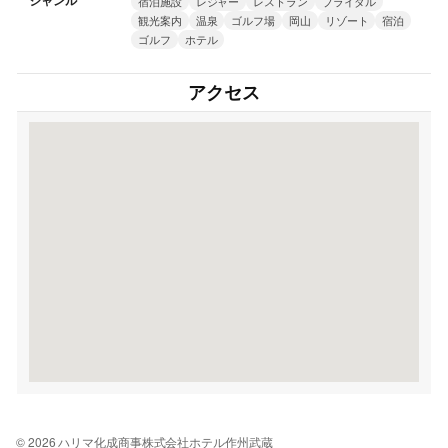
ジャンル
宿泊施設
レジャー
レストラン
ブライダル
観光案内
温泉
ゴルフ場
岡山
リゾート
宿泊
ゴルフ
ホテル
アクセス
© 2026 ハリマ化成商事株式会社ホテル作州武蔵