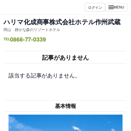
内
ログイン
MENU
容
を
ハリマ化成商事株式会社ホテル作州武蔵
ス
岡山 静かな森のリゾートホテル
キ
0868-77-0339
ッ
TEL
プ
記事がありません
該当する記事がありません。
基本情報