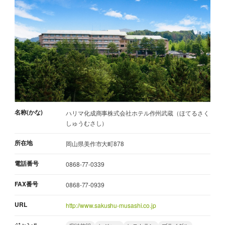
名称(かな)
ハリマ化成商事株式会社ホテル作州武蔵（ほてるさく
しゅうむさし）
所在地
岡山県美作市大町878
電話番号
0868-77-0339
FAX番号
0868-77-0939
URL
http://www.sakushu-musashi.co.jp